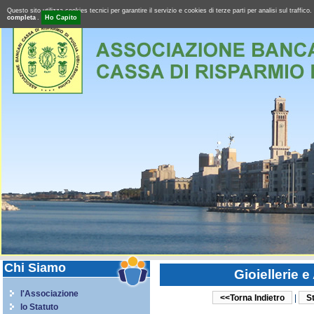
Questo sito utilizza cookies tecnici per garantire il servizio e cookies di terze parti per analisi sul tra
completa
.
Ho Capito
Chi Siamo
Gioiellerie e
l'Associazione
<<Torna Indietro
|
S
lo Statuto