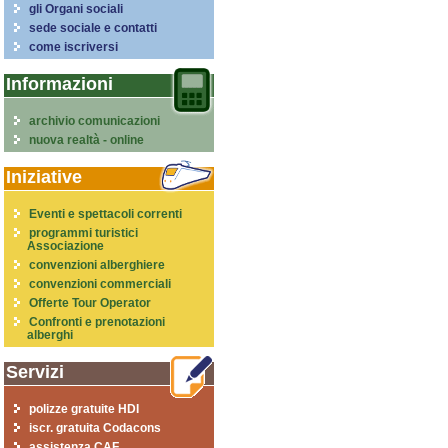
gli Organi sociali
sede sociale e contatti
come iscriversi
Informazioni
archivio comunicazioni
nuova realtà - online
Iniziative
Eventi e spettacoli correnti
programmi turistici
Associazione
convenzioni alberghiere
convenzioni commerciali
Offerte Tour Operator
Confronti e prenotazioni
alberghi
Servizi
polizze gratuite HDI
iscr. gratuita Codacons
assistenza CAF