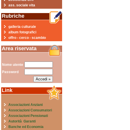
ass. sociale vita
Rubriche
galleria culturale
album fotografici
offro - cerco - scambio
Area riservata
Nome utente
Password
Link
Associazioni Anziani
Associazioni Consumatori
Associazioni Pensionati
Autorità Garanti
Banche ed Economia