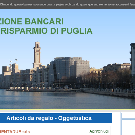
ffico. Chiudendo questo banner, scorrendo questa pagina o cliccando qualunque suo elemento ne acconsenti l’us
Articoli da regalo - Oggettistica
RENTADUE srls
Apri/Chiudi