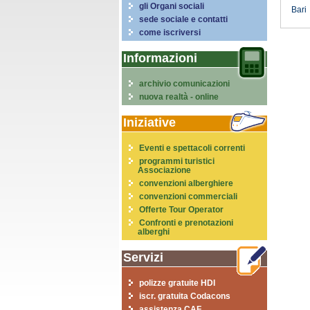
gli Organi sociali
Bari
sede sociale e contatti
come iscriversi
Informazioni
archivio comunicazioni
nuova realtà - online
Iniziative
Eventi e spettacoli correnti
programmi turistici
Associazione
convenzioni alberghiere
convenzioni commerciali
Offerte Tour Operator
Confronti e prenotazioni
alberghi
Servizi
polizze gratuite HDI
iscr. gratuita Codacons
assistenza CAF