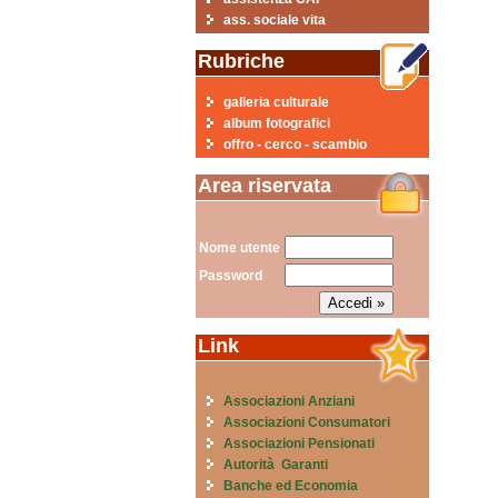
ass. sociale vita
Rubriche
galleria culturale
album fotografici
offro - cerco - scambio
Area riservata
Nome utente
Password
Link
Associazioni Anziani
Associazioni Consumatori
Associazioni Pensionati
Autorità Garanti
Banche ed Economia